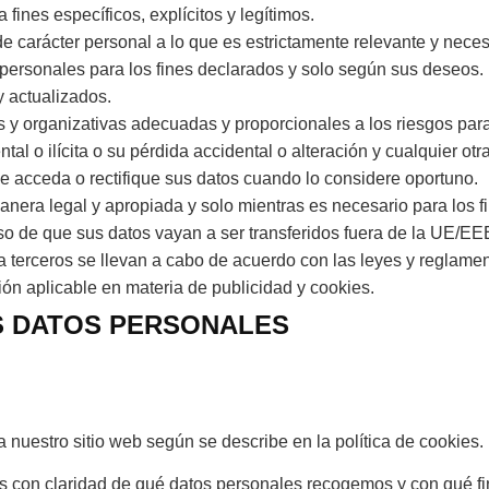
fines específicos, explícitos y legítimos.
de carácter personal a lo que es estrictamente relevante y neces
personales para los fines declarados y solo según sus deseos.
 actualizados.
s y organizativas adecuadas y proporcionales a los riesgos par
l o ilícita o su pérdida accidental o alteración y cualquier otra 
 acceda o rectifique sus datos cuando lo considere oportuno.
era legal y apropiada y solo mientras es necesario para los fi
aso de que sus datos vayan a ser transferidos fuera de la UE/
 a terceros se llevan a cabo de acuerdo con las leyes y reglame
ión aplicable en materia de publicidad y cookies.
US DATOS PERSONALES
nuestro sitio web según se describe en la política de cookies.
s con claridad de qué datos personales recogemos y con qué fi